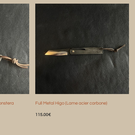
onstera
Full Metal Higo (Lame acier carbone)
115.00
€