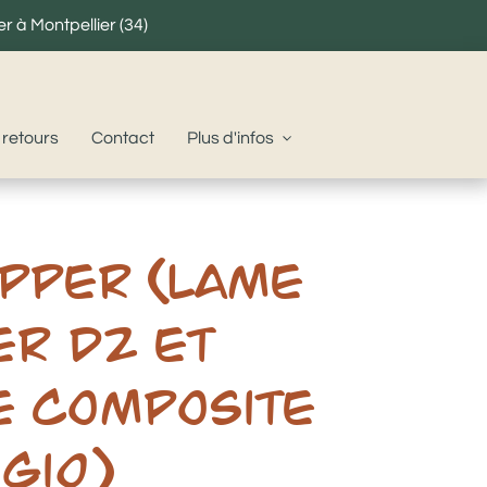
r à Montpellier (34)
 retours
Contact
Plus d'infos
ipper (lame
er D2 et
 composite
G10)