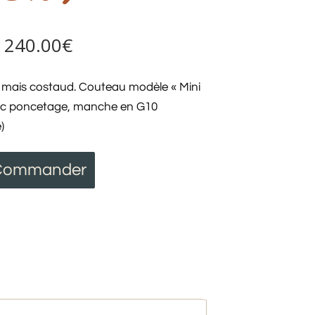
240.00
€
it mais costaud. Couteau modèle « Mini
vec poncetage, manche en G10
)
Commander