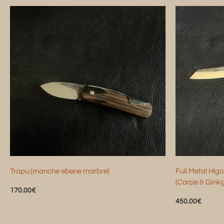
Trapu (manche ebene marbre)
Full Metal Hig
(Carpe & Gink
170.00
€
450.00
€